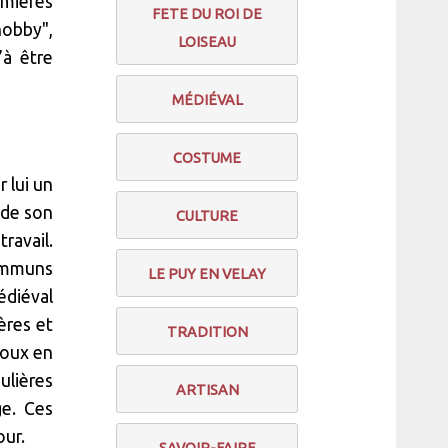
emières
FETE DU ROI DE
hobby",
LOISEAU
’à être
MÉDIÉVAL
COSTUME
r lui un
 de son
CULTURE
ravail.
communs
LE PUY EN VELAY
édiéval
ères et
TRADITION
joux en
ulières
ARTISAN
e. Ces
our.