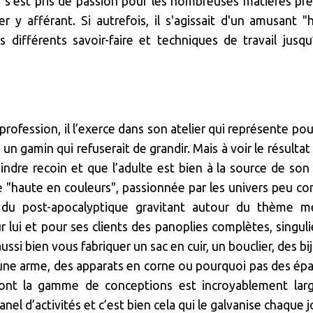
, s’est pris de passion pour les nombreuses matières pr
r y afférant. Si autrefois, il s'agissait d'un amusant "
s différents savoir-faire et techniques de travail jusqu
 profession, il l’exerce dans son atelier qui représente pou
un gamin qui refuserait de grandir. Mais à voir le résultat
oindre recoin et que l’adulte est bien à la source de son t
e "haute en couleurs", passionnée par les univers peu 
u du post-apocalyptique gravitant autour du thème m
r lui et pour ses clients des panoplies complètes, singuli
ssi bien vous fabriquer un sac en cuir, un bouclier, des bi
 une arme, des apparats en corne ou pourquoi pas des épa
ont la gamme de conceptions est incroyablement larg
el d’activités et c’est bien cela qui le galvanise chaque j