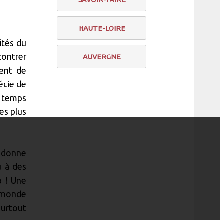
SAVOIR-FAIRE
HAUTE-LOIRE
ités du
contrer
AUVERGNE
ment de
écie de
n temps
es plus
i donne
u à des
p ! Une
e monde
surtout