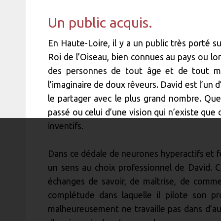
Un public acquis.
En Haute-Loire, il y a un public très porté su
Roi de l’Oiseau, bien connues au pays ou lor
des personnes de tout âge et de tout mil
l’imaginaire de doux rêveurs. David est l’un d
le partager avec le plus grand nombre. Que 
passé ou celui d’une vision qui n’existe que d
inventifs.
Dans ce dédale de neurones hyperactifs et fé
un sens au choix professionnel de David. 
échanges de savoir, de maîtrise, de comme
complétude dans laquelle il pilote son 
malheureusement ne travaille pas dans d’aus