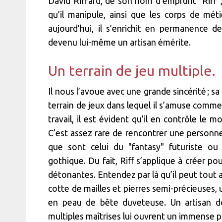
David Riffard, de son nom d’emprunt "Riff"
qu’il manipule, ainsi que les corps de métie
aujourd’hui, il s’enrichit en permanence de
devenu lui-même un artisan émérite.
Un terrain de jeu multiple.
Il nous l’avoue avec une grande sincérité ; sa
terrain de jeux dans lequel il s’amuse comme 
travail, il est évident qu’il en contrôle le m
C’est assez rare de rencontrer une personn
que sont celui du "fantasy" futuriste o
gothique. Du fait, Riﬀ s’applique à créer pou
détonantes. Entendez par là qu’il peut tout au
cotte de mailles et pierres semi-précieuses,
en peau de bête duveteuse. Un artisan d
multiples maîtrises lui ouvrent un immense pan