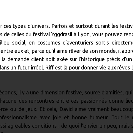
r ces types d’univers. Parfois et surtout durant les festiv
s de celles du festival Yggdrasil à Lyon, vous pouvez ren
ieu social, en costumes d’aventuriers sortis directe
’entre eux et, parce qu’il aime rêver de son monde, il appr
la demande client soit axée sur l’historique précis d’u
ans un futur irréel, Riﬀ est là pour donner vie aux rêves l
conds, il y a une dimension festive, source d’amitiés, qu
Chacune des rencontres entre ces passionnés donne lie
rce ou de jeux. Et cela, David aime vraiment beaucou
professionnalisme avec joie et bonne humeur. Tout l
si agréables conditions ; de quoi l’envier un peu, mais 