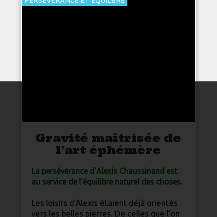
PERSÉVÉRANCE ET ÉQUILBRE
Gravité maîtrisée de
l’art éphémère
La persévérance d’Alexis Chaussinand est
au service de l’équilibre
nature
l des choses.
Les loisirs d'Alexis étaient déjà orientés
vers les belles pierres. De celles que l’on