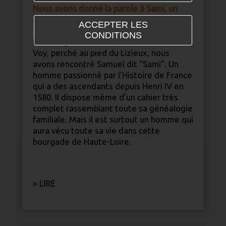
Nous avons donné la parole à Sami, un
altiligérien pure souche.
ACCEPTER LES
CONDITIONS
Dans un petit hameau du Mazet Saint
Voy, perché au pied du Lizieux, nous
avons rencontré Samuel dit “Sami”. Un
homme passionné par l’Histoire de France
qui a des ascendants depuis Henri IV en
1580. Il dispose même d’un cahier très
complet rassemblant toute sa généalogie
familiale. Mais il est surtout un homme qui
aura vécu toute sa vie dans cette
bourgade de
Haute-Loire
.
> LIRE