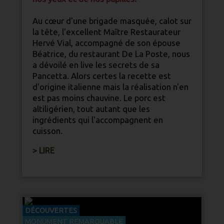
Direction de la publication © 2018-2026
Au cœur d'une brigade masquée, calot sur
Qui sommes nous
CGV / Mentions légales
la tête, l'excellent Maître
Restaurateur
Hervé Vial, accompagné de son épouse
Politique de protection des données
Béatrice, du restaurant De La Poste, nous
a dévoilé en live les secrets de sa
ARTISANAT
ÉCOTOURISME
RANDONNÉES
Pancetta. Alors certes la recette est
DÉCOUVERTES
d'origine italienne mais la réalisation n'en
est pas moins chauvine. Le porc est
CONTACTEZ-NOUS
altiligérien, tout autant que les
ingrédients qui l'accompagnent en
cuisson.
> LIRE
2026
DÉCOUVERTES
MONUMENT REMARQUABLE