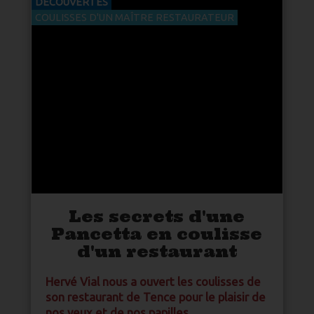
DÉCOUVERTES
COULISSES D'UN MAÎTRE RESTAURATEUR
Les secrets d'une
Pancetta en coulisse
d'un restaurant
Hervé Vial nous a ouvert les coulisses de
son restaurant de Tence pour le plaisir de
nos yeux et de nos papilles.
Publié par Les éditions Altiligériennes
Tous droits réservés