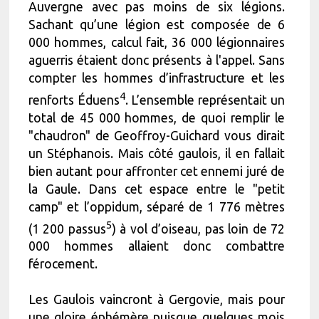
Auvergne avec pas moins de six légions.
Sachant qu’une légion est composée de 6
000 hommes, calcul fait, 36 000 légionnaires
aguerris étaient donc présents à l'appel. Sans
compter les hommes d’infrastructure et les
4
renforts Éduens
. L’ensemble représentait un
total de 45 000 hommes, de quoi remplir le
"chaudron" de Geoffroy-Guichard vous dirait
un Stéphanois. Mais côté gaulois, il en fallait
bien autant pour affronter cet ennemi juré de
la Gaule. Dans cet espace entre le "petit
camp" et l’oppidum, séparé de 1 776 mètres
5
(1 200 passus
) à vol d’oiseau, pas loin de 72
000 hommes allaient donc combattre
férocement.
Les Gaulois vaincront à Gergovie, mais pour
une gloire éphémère puisque quelques mois