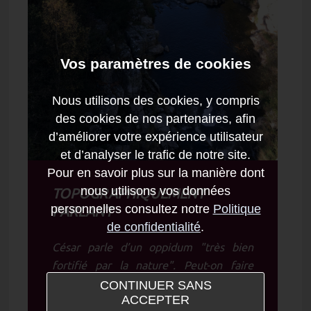
Vos paramètres de cookies
Nous utilisons des cookies, y compris
des cookies de nos partenaires, afin
d’améliorer votre expérience utilisateur
et d’analyser le trafic de notre site.
Pour en savoir plus sur la manière dont
nous utilisons vos données
TOPOGRAPHIQUEMENT
personnelles consultez notre
Politique
PARLANT
de confidentialité
.
César parle d’un oppidum "très bien
fortifié par la nature". Peut-on faire
mieux qu’ici ?
CONTINUER SANS
ACCEPTER