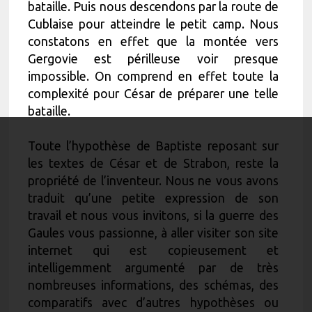
bataille. Puis nous descendons par la route de
Cublaise pour atteindre le petit camp. Nous
constatons en effet que la montée vers
Gergovie est périlleuse voir presque
impossible. On comprend en effet toute la
complexité pour César de préparer une telle
bataille.
Toute l’hypothèse de Baptiste reposant sur
les textes de César et de Strabon, reste la
propriété de l’inventeur. Nous ne vous avons
traduit qu’une petite expression de son
travail et nous vous invitons, si la guerre des
Gaules vous passionne, à aller visiter son site
internet qui est copieusement et
intelligemment argumenté par de très
nombreuses informations, des schémas, des
comparatifs avec d’autres hypothèses ou