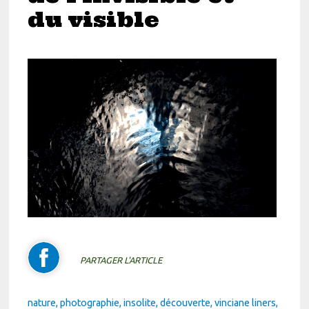
du visible
PARTAGER L'ARTICLE
nature
photographie
insolite
découverte
vinciane liners