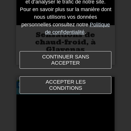
et d’analyser le trafic de notre site.
Pour en savoir plus sur la manière dont
nous utilisons vos données
personnelles consultez notre
Politique
de confidentialité
.
Sensations de
chaud-froid, à
Glavenas
CONTINUER SANS
ACCEPTER
ACCEPTER LES
DÉCOUVERTES
CONDITIONS
PERSÉVÉRANCE ET ÉQUILBRE