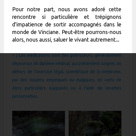
Pour notre part, nous avons adoré cette
rencontre si particulière et trépignons
d'impatience de sortir accompagnés dans le
monde de Vinciane. Peut-être pourrons-nous
alors, nous aussi, saluer le vivant autrement...
1 / Les médicastres sont des guérisseurs, généralement
dépourvus de diplôme médical, qui prétendent soigner, en
dehors de l'exercice légal, scientifique de la médecine,
par des moyens empiriques ou magiques, en vertu de
dons particuliers supposés ou à l'aide de recettes
personnelles.