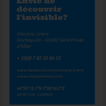
Envie de
découvrir
l'invisible?
Vinciane Liners
Rochegude - 43580 Saint-Privat-
d'Allier
+ 33(0) 7 82 35 86 25
www.facebook.com/vinciane.liners
www.vincianeliners.com
44°59'15.1"N 3°38'56.2"E
44.987530, 3.648950