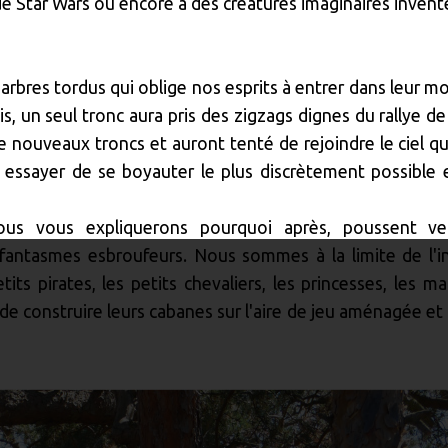
e Star Wars ou encore à des créatures imaginaires invent
 arbres tordus qui oblige nos esprits à entrer dans leur m
s, un seul tronc aura pris des zigzags dignes du rallye de
e nouveaux troncs et auront tenté de rejoindre le ciel quo
 essayer de se boyauter le plus discrètement possible e
nous vous expliquerons pourquoi après, poussent ve
 fantasmes esbroufeurs. Nous sommes à la limite de l'in
its pirates, les petits chevaliers, les princesses, les ma
de construire leurs cabanes sur l'aire de jeu aménagée et