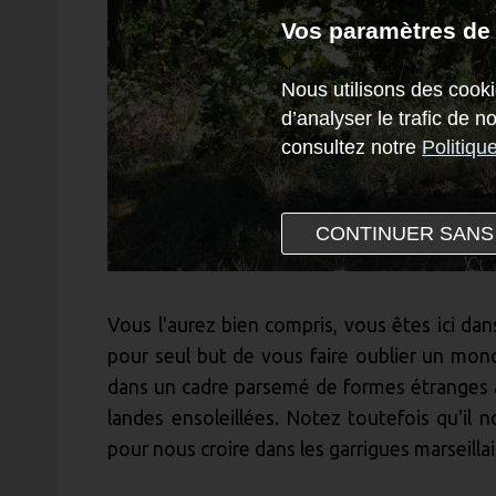
Vos paramètres de
Nous utilisons des cooki
d’analyser le trafic de 
consultez notre
Politiqu
CONTINUER SANS
Vous l'aurez bien compris, vous êtes ici d
pour seul but de vous faire oublier un mon
dans un cadre parsemé de formes étranges 
landes ensoleillées. Notez toutefois qu'il
pour nous croire dans les garrigues marseillai