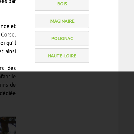
ées par
BOIS
IMAGINAIRE
onde et
 Corse,
POLIGNAC
i qu'il
t ainsi
HAUTE-LOIRE
rs des
fantile
rins de
 dédiée