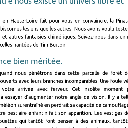
tre nous existe un univers libre et
te en Haute-Loire fait pour vous en convaincre, la Pinat
 biscornus les uns que les autres. Nous avons voulu teste
es et autres fantaisies chimériques. Suivez-nous dans u
 celles hantées de Tim Burton.
nce bien méritée.
uand nous pénétrons dans cette parcelle de forêt de
s ouverts avec leurs branches incomparables. Une foule v
 votre arrivée avec ferveur. Cet insolite moment 
 à essayer d'augmenter notre angle de vision. Il y a te
méléon surentraîné en perdrait sa capacité de camouflag
 bestiaire enfantin fait son apparition. Les vestiges d
houettes qui tantôt font penser à des animaux, tantô