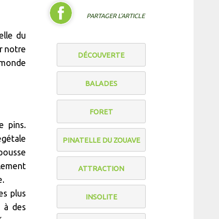
PARTAGER L'ARTICLE
elle du
r notre
DÉCOUVERTE
n monde
BALADES
FORET
 pins.
égétale
PINATELLE DU ZOUAVE
pousse
llement
ATTRACTION
e.
es plus
INSOLITE
t à des