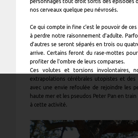
personnages tout droit sortis des épisodes d
nos cerveaux quelque peu névrosés.
Ce qui compte in fine c'est le pouvoir de ces
à perdre notre raisonnement d'adulte. Parfoi
d'autres se seront séparés en trois ou quatr
arrive. Certains feront du rase-mottes pour
profiter de l'ombre de leurs comparses.
Ces volutes et torsions involontaires, 
extrapolations cérébrales utopistes et des
avec une envie refoulée de rejoindre les pet
haute mer et les pseudos Peter Pan en train 
à cette activité.