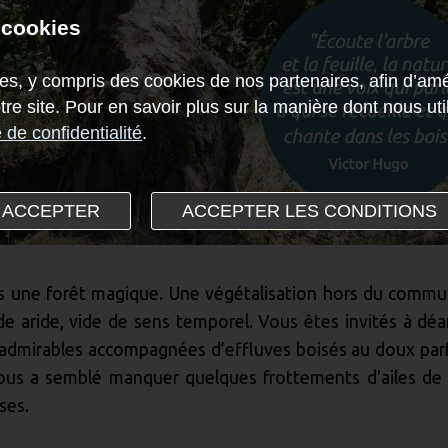
 cookies
es, y compris des cookies de nos partenaires, afin d’amél
notre site. Pour en savoir plus sur la manière dont nous u
e de confidentialité
.
 ACCEPTER
ACCEPTER LES CONDITIONS
ans une forêt magique. Une végétalisation hors du commu
de aride, vide de sens temporel. Vous êtes invités à dé
admirables accompagnées d’effluves boisés au doux pa
 nous a semblé manquer quelques frottements d'ailes de 
ses.