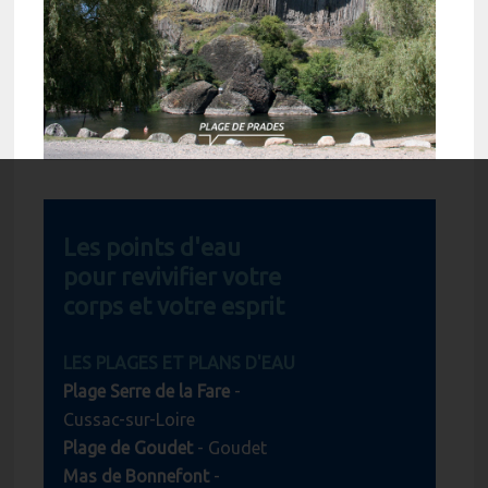
Les points d'eau
pour revivifier votre
corps et votre esprit
LES PLAGES ET PLANS D'EAU
Plage Serre de la Fare
-
Cussac-sur-Loire
Plage de Goudet
- Goudet
Mas de Bonnefont
-