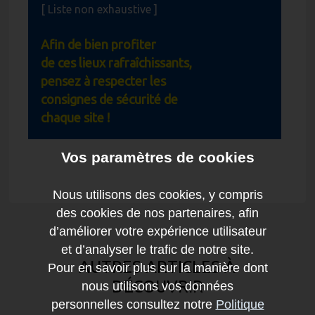
[ Liste non exhaustive ]
Afin de bien profiter
de ces lieux
rafraîchissants,
pensez à respecter les
consignes de sécurité de
chaque site !
Vos paramètres de cookies
Nous utilisons des cookies, y compris
des cookies de nos partenaires, afin
d’améliorer votre expérience utilisateur
et d’analyser le trafic de notre site.
AUTRES ARTICLES À
Pour en savoir plus sur la manière dont
DÉCOUVRIR
nous utilisons vos données
personnelles consultez notre
Politique