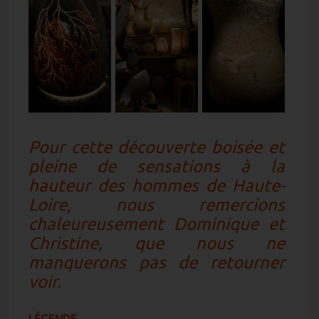
Pour cette découverte boisée et
pleine de sensations à la
hauteur des hommes de Haute-
Loire, nous remercions
chaleureusement Dominique et
Christine, que nous ne
manquerons pas de retourner
voir.
LÉGENDE