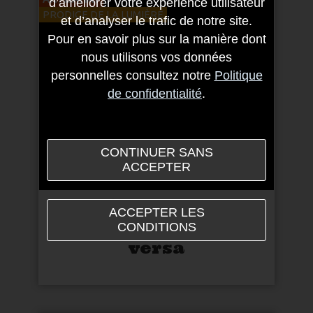
d’améliorer votre expérience utilisateur
PRODIGE DE LA LUMIÈRE
et d’analyser le trafic de notre site.
Pour en savoir plus sur la manière dont
nous utilisons vos données
personnelles consultez notre
Politique
de confidentialité
.
CONTINUER SANS
ACCEPTER
De la lumière jaillit
ACCEPTER LES
la matière et vice
CONDITIONS
versa