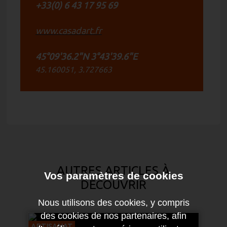
+33(0) 6 43 17 95 69
www.casadart.fr
45°09'36.2"N 3°43'39.6"E
45.160051, 3.727663
AUTRES ARTICLES À
Vos paramètres de cookies
DÉCOUVRIR
Nous utilisons des cookies, y compris
des cookies de nos partenaires, afin
ARTISANAT