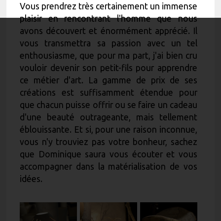
Vous prendrez très certainement un immense
plaisir en rencontrant l'homme que nous
avons découvert et énormément apprécié. Il
vous transmettra sa passion avec un tel
enthousiasme, que pour ma part, j'ai bien cru
vouloir devenir son petit-fils pour apprendre
ce métier d'art. La gamme de prix de ses
créations est suffisamment étendue pour
que chacun puisse offrir ou se faire un cadeau
d'une beauté outrageante, mais tellement
éblouissante. Et si, pour une raison inconnue,
vous n'y trouviez pas votre bonheur, sachez
que Dominique saura vous écouter et vous
accompagner dans la matérialisation de vos
idées.