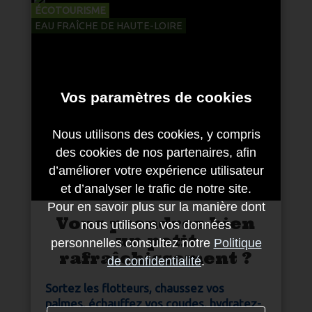
ÉCOTOURISME
EAU FRAÎCHE DE HAUTE-LOIRE
Vos paramètres de cookies
Nous utilisons des cookies, y compris
des cookies de nos partenaires, afin
d’améliorer votre expérience utilisateur
et d’analyser le trafic de notre site.
Pour en savoir plus sur la manière dont
Vous prendrez bien
nous utilisons vos données
un petit
personnelles consultez notre
Politique
rafraîchissement ?
de confidentialité
.
Sortez les flotteurs, chaussez vos
palmes, échauffez vos coudes, hydratez-