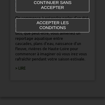
vous,
CONTINUER SANS
ACCEPTER
désaltérez-vous en
Haute-Loire
.
On commence à entendre parler d'un été
ACCEPTER LES
qui sera sec et chaud sur la plupart des
CONDITIONS
régions de France. Nous nous sommes
dits, que peut-être, vous aimeriez un
reportage aquatique entre
cascades, plans d'eau, naissance d'un
fleuve, rivières de
Haute-Loire
pour
commencer à imaginer où vous irez vous
rafraîchir pendant votre saison estivale.
> LIRE