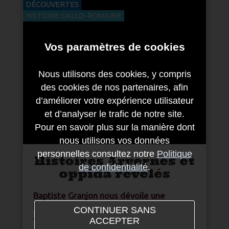
DÉCOUVERTES
HISTOIRE GALLO-ROMAINE
Vos paramètres de cookies
Nous utilisons des cookies, y compris
des cookies de nos partenaires, afin
d’améliorer votre expérience utilisateur
et d’analyser le trafic de notre site.
Pour en savoir plus sur la manière dont
nous utilisons vos données
personnelles consultez notre
Politique
Histoires Arvernes et
de confidentialité
.
oppida révélés
Baptiste Granjon nous dévoile une
hypothèse réaliste du véritable
CONTINUER SANS
emplacement de Gergovie à Saint-
ACCEPTER