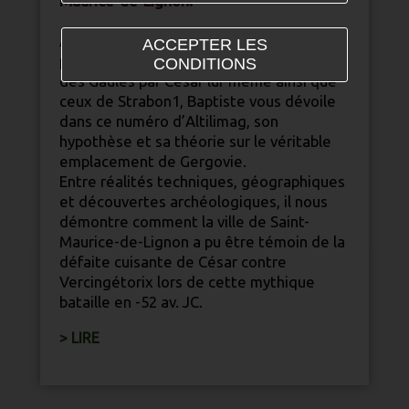
Maurice-de-Lignon.
Après de longues années de recherches
ACCEPTER LES
personnelles, selon les écrits de la guerre
CONDITIONS
des Gaules par César lui-même ainsi que
ceux de Strabon1, Baptiste vous dévoile
dans ce numéro d’Altilimag, son
hypothèse et sa théorie sur le véritable
emplacement de Gergovie.
Entre réalités techniques, géographiques
et découvertes archéologiques, il nous
démontre comment la ville de Saint-
Maurice-de-Lignon a pu être témoin de la
défaite cuisante de César contre
Vercingétorix lors de cette mythique
bataille en -52 av. JC.
> LIRE