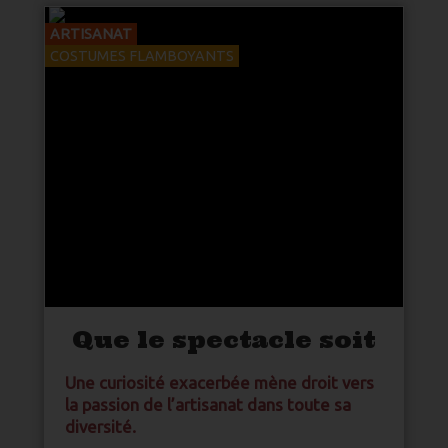
ARTISANAT
COSTUMES FLAMBOYANTS
Que le spectacle soit
Une curiosité exacerbée mène droit vers
la passion de l’
artisanat
dans toute sa
diversité.
Publié par Les éditions Altiligériennes
Tous droits réservés