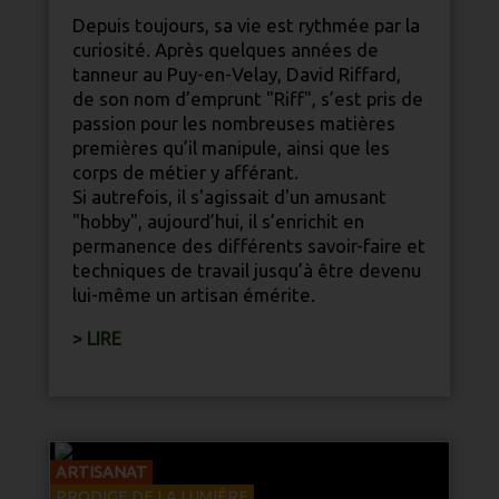
Direction de la publication © 2018-2026
Depuis toujours, sa vie est rythmée par la
curiosité. Après quelques années de
Qui sommes nous
CGV / Mentions légales
tanneur au
Puy-en-Velay
, David Riffard,
Politique de protection des données
de son nom d’emprunt "Riff", s’est pris de
passion pour les nombreuses matières
ARTISANAT
ÉCOTOURISME
RANDONNÉES
premières qu’il manipule, ainsi que les
DÉCOUVERTES
corps de métier y afférant.
Si autrefois, il s'agissait d'un amusant
CONTACTEZ-NOUS
"hobby", aujourd’hui, il s’enrichit en
permanence des différents savoir-faire et
techniques de travail jusqu’à être devenu
lui-même un artisan émérite.
> LIRE
2026
ARTISANAT
PRODIGE DE LA LUMIÈRE