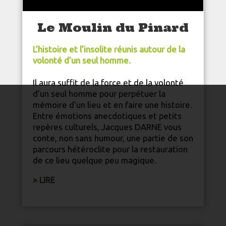
Le Moulin du Pinard
L’histoire et l’insolite réunis autour de la
volonté d’un seul homme.
Il aura suffit de la force et de la volonté
d’un seul homme pour perpétuer la
mémoire d’un lieu et en faire une histoire.
Entre émotions anecdotiques et petits
repères
culture
ls, Jacques DARNE vous
conte, non sans humour, une partie de son
parcours hétéroclite pour la restauration
de ce lieu quelque peu magique.
> LIRE