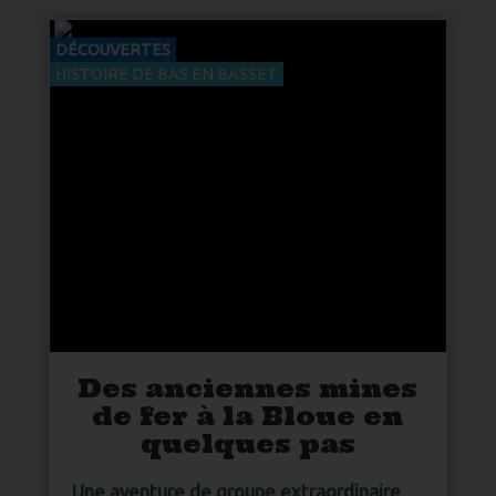
Direction de la publication © 2018-2026
DÉCOUVERTES
Qui sommes nous
CGV / Mentions légales
HISTOIRE DE BAS EN BASSET
Politique de protection des données
ARTISANAT
ÉCOTOURISME
RANDONNÉES
DÉCOUVERTES
CONTACTEZ-NOUS
Des anciennes mines
2026
de fer à la Bloue en
quelques pas
Une aventure de groupe extraordinaire