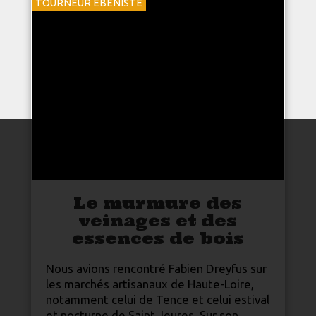
TOURNEUR ÉBÉNISTE
Le murmure des
veinages et des
essences de bois
Nous avions rencontré Fabien Dreyfus sur
les marchés artisanaux de
Haute-Loire
,
notamment celui de Tence et celui estival
et nocturne de Saint Jeures. Sur son