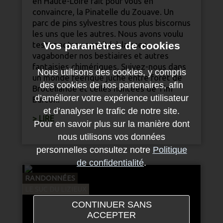
en
Haute-Loire
fait pour vous en
convaincre, la Pinatelle du Zouave. Un
parc de pins sylvestres tous plus biscornus
les uns que les autres. Nous avons voulu
tester notre capacité à laisser
Vos paramètres de cookies
vagabonder nos bestiaires et autres
fantaisies chimériques. Suivez-nous dans
Nous utilisons des cookies, y compris
un monde féerique juché entre forêt de
des cookies de nos partenaires, afin
Brocéliande et celles hantées de Tim
d’améliorer votre expérience utilisateur
Burton.
et d’analyser le trafic de notre site.
> LIRE
Pour en savoir plus sur la manière dont
nous utilisons vos données
personnelles consultez notre
Politique
de confidentialité
.
RANDONNÉES
LE SUC DU LIZIEUX
CONTINUER SANS
ACCEPTER